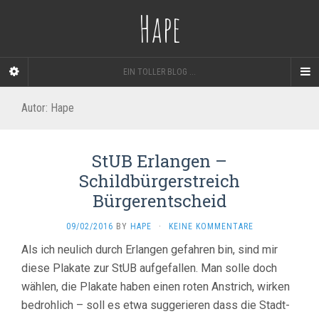
Hape
EIN TOLLER BLOG ...
Autor:
Hape
StUB Erlangen –
Schildbürgerstreich
Bürgerentscheid
09/02/2016
BY
HAPE
·
KEINE KOMMENTARE
Als ich neulich durch Erlangen gefahren bin, sind mir
diese Plakate zur StUB aufgefallen. Man solle doch
wählen, die Plakate haben einen roten Anstrich, wirken
bedrohlich – soll es etwa suggerieren dass die Stadt-