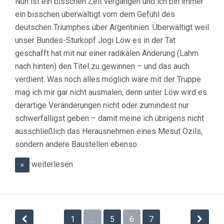
Nun ist ein bisschen Zeit vergangen und ich bin immer
ein bisschen überwältigt vom dem Gefühl des
deutschen Triumphes über Argentinien. Überwältigt weil
unser Bundes-Sturkopf Jogi Löw es in der Tat
geschafft hat mit nur einer radikalen Änderung (Lahm
nach hinten) den Titel zu gewinnen – und das auch
verdient. Was noch alles möglich wäre mit der Truppe
mag ich mir gar nicht ausmalen, denn unter Löw wird es
derartige Veränderungen nicht oder zumindest nur
schwerfälligst geben – damit meine ich übrigens nicht
ausschließlich das Herausnehmen eines Mesut Özils,
sondern andere Baustellen ebenso.
weiterlesen
Beitrags-
1
…
5
6
7